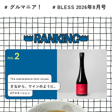
# BLESS 2026年8月号
# グルメ
# 高
RANKING
2
no.
The masterpiece item issues
さながら、ワインのように。
#プロモーション