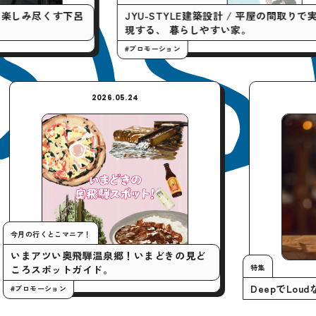
呂
JYU-STYLE建築設計 / 平屋の間取りで実
「や
現する、 暮らしやすい家。
クティ
#プロモーション
#プロモ
2026.05.24
今月の行くとこマニア！
いまアツい奥飛騨温泉郷！いまどきの見ど
ころスポットガイド。
#プロモーション