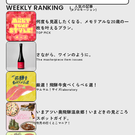
WEEKLY RANKING
人気の記事
(#プロモーション)
何度も見返したくなる、メモリアルな20歳の一
枚を叶えるプラン。
TOP PICK
さながら、ワインのように。
The masterpiece item issues
厳選！飛騨牛食べくらべ６選！
ヤムヤム！サイズlaboratory
いまアツい奥飛騨温泉郷！いまどきの見どころ
スポットガイド。
今月の行くとこマニア！