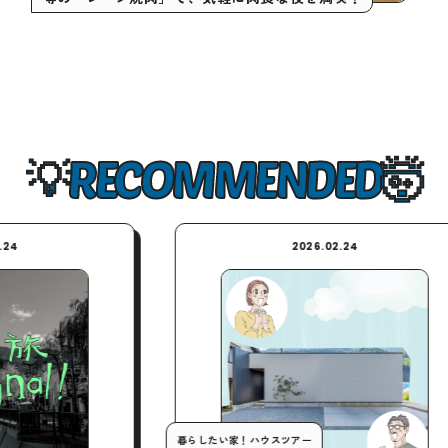
RECOMMENDED
2026.02.24
暮らしたい家！ハウスツアー
今月の行