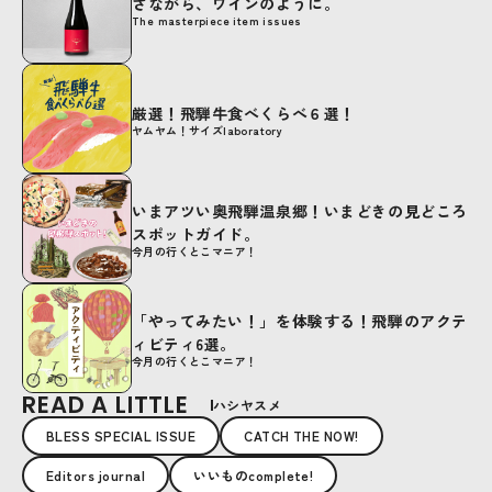
さながら、ワインのように。
The masterpiece item issues
厳選！飛騨牛食べくらべ６選！
ヤムヤム！サイズlaboratory
いまアツい奥飛騨温泉郷！いまどきの見どころ
スポットガイド。
今月の行くとこマニア！
「やってみたい！」を体験する！飛騨のアクテ
ィビティ6選。
今月の行くとこマニア！
READ A LITTLE
ハシヤスメ
BLESS SPECIAL ISSUE
CATCH THE NOW!
Editors journal
いいものcomplete!