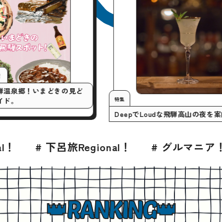
くとこマニア！
ツい奥飛騨温泉郷！いまどきの見ど
特集
ポットガイド。
DeepでLoudな飛騨高
ション
旅Regional！
# グルマニア！
# BLES
RANKING