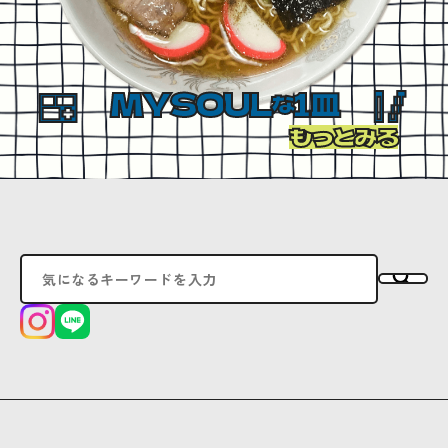
MYSOUL
1皿
な
もっとみる