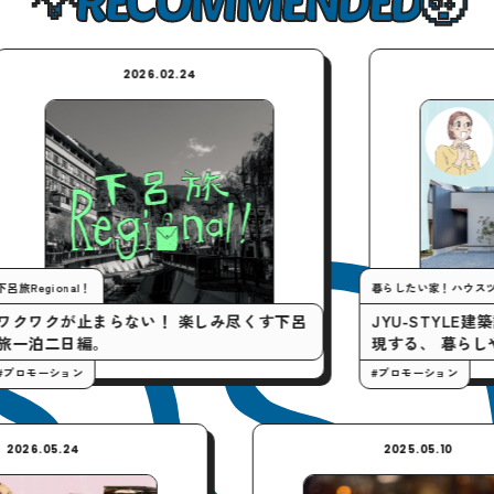
2026.02.24
2026.02.24
l！
暮らしたい家！ハウスツアー
止まらない！ 楽しみ尽くす下呂
JYU-STYLE建築設計 / 
編。
現する、 暮らしやすい家。
ン
#プロモーション
2026.05.24
2025.0