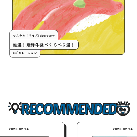
ヤムヤム！サイズlaboratory
厳選！飛騨牛食べくらべ６選！
#プロモーション
RECOMMENDED
.24
2026.02.24