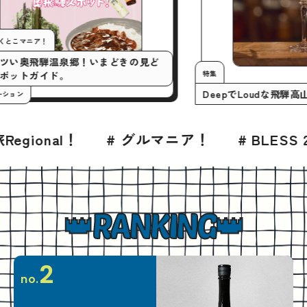
今月の行くとこマニア！
いまアツい奥飛騨温泉郷！いまどきの見ど
特集
ころスポットガイド。
DeepでLo
#プロモーション
# グルマニア！
# BLESS 2026年8月号
RANKING
2
no.