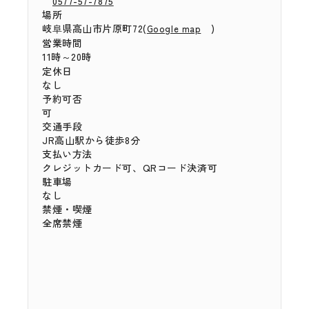
0577-57-7875
場所
岐⾩県高山市片原町72(
)
Google map
営業時間
11時～20時
定休日
なし
予約可否
可
交通手段
JR高山駅から徒歩8分
支払い方法
クレジットカード可、QRコード決済可
駐車場
なし
禁煙・喫煙
全席禁煙