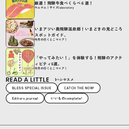
厳選！飛騨牛食べくらべ６選！
ヤムヤム！サイズlaboratory
いまアツい奥飛騨温泉郷！いまどきの見どころ
スポットガイド。
今月の行くとこマニア！
「やってみたい！」を体験する！飛騨のアクテ
ィビティ6選。
今月の行くとこマニア！
READ A LITTLE
ハシヤスメ
BLESS SPECIAL ISSUE
CATCH THE NOW!
Editors journal
いいものcomplete!