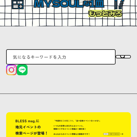
MYSOUL
1皿
な
もっとみる