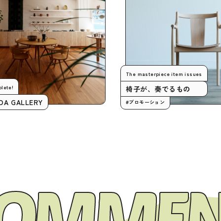
The masterpiece item issues
ete!
椅子が、奏でるもの
DA GALLERY
#プロモーション
COMMEN