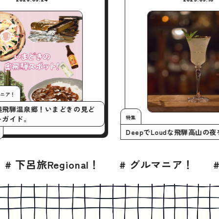
今月の行くとこマニア！
いまアツい奥飛騨温泉郷！いまどきの見ど
特集
ころスポットガイド。
DeepでLo
#プロモーション
# グルマニア！
# BLESS 2026年7月号