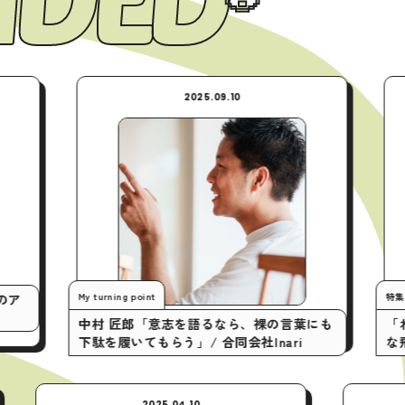
2025.09.10
2025.
ing point
特集
 匠郎「意志を語るなら、裸の言葉にも
「わざわざ」行く。デ
履いてもらう」/ 合同会社Inari
な飛騨高山のストアへ
2025.04.10