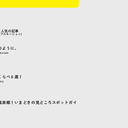
人気の記事
#プロモーション)
のように。
issues
くらべ６選！
ry
温泉郷！いまどきの見どころスポットガイ