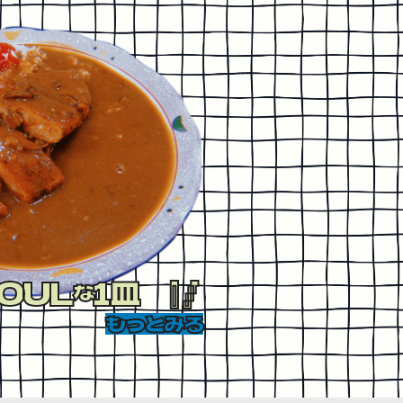
4
no.
今月の行くとこマニア！
まどきの
「やってみたい！
のアクティビティ6
OUL
1皿
#プロモーション
な
もっとみる