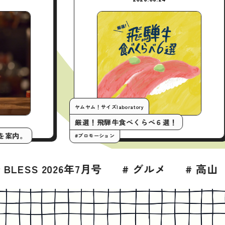
ヤムヤム！サイズlaboratory
厳選！飛騨牛食べくらべ６選
udな飛騨高山の夜を案内。
#プロモーション
# グルメ
# 高山
# 高山の飲屋街