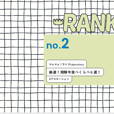
RANK
2
no.
ヤムヤム！サイズlaboratory
厳選！飛騨牛食べくらべ６選！
#プロモーション