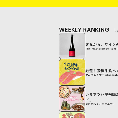
WEEKLY RANKING
(
さながら、ワイン
The masterpiece item 
厳選！飛騨牛食べ
ヤムヤム！サイズlaborato
いまアツい奥飛騨
ド。
今月の行くとこマニア！