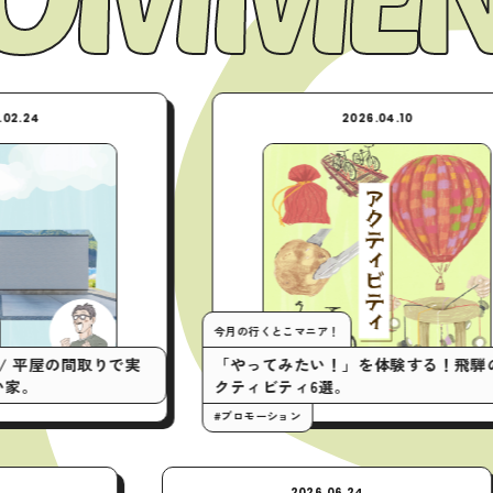
2026.04.10
今月の行くとこマニア！
My turn
実
「やってみたい！」を体験する！飛騨のア
クティビティ6選。
中村
下駄を
#プロモーション
2025.05.10
2026.06.24