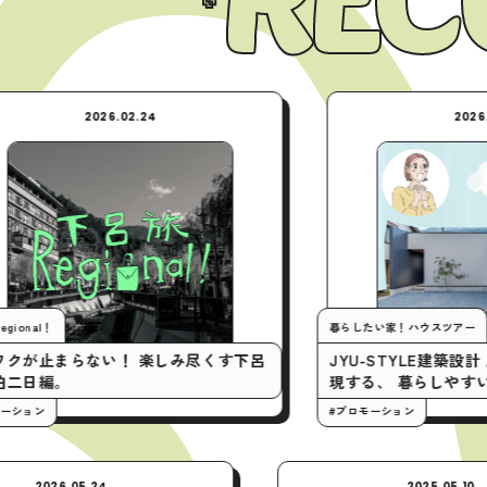
.24
2026.02.24
暮らしたい家！ハウスツアー
 楽しみ尽くす下呂
JYU-STYLE建築設計 / 平屋の間取りで
現する、 暮らしやすい家。
#プロモーション
2026.05.24