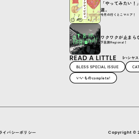
「やってみたい！
選。
今月の行くとこマニア！
ワクワクが止まら
下呂旅Regional！
READ A LITTLE
ハシヤス
BLESS SPECIAL ISSUE
CA
いいものcomplete!
ライバシーポリシー
Copyright © 2