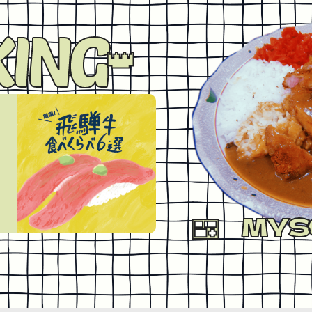
ING
3
no.
今月の行くとこマニア！
いまアツい奥飛騨温泉郷！い
見どころスポットガイド。
MYS
#プロモーション