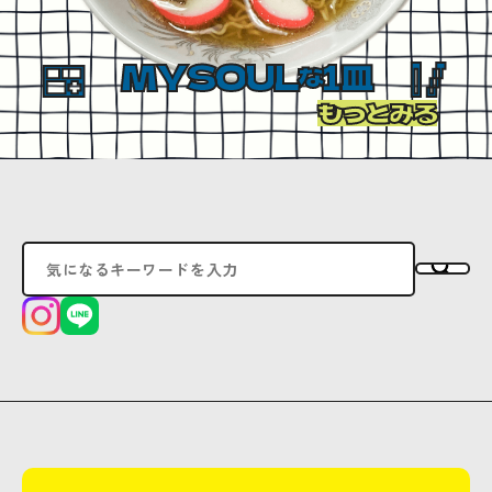
MYSOUL
1皿
な
もっとみる