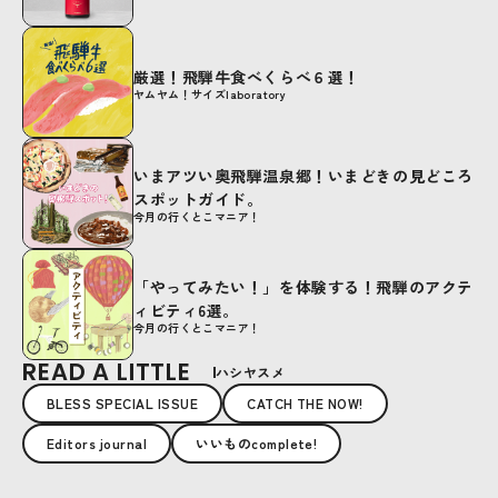
厳選！飛騨牛食べくらべ６選！
ヤムヤム！サイズlaboratory
いまアツい奥飛騨温泉郷！いまどきの見どころ
スポットガイド。
今月の行くとこマニア！
「やってみたい！」を体験する！飛騨のアクテ
ィビティ6選。
今月の行くとこマニア！
READ A LITTLE
ハシヤスメ
BLESS SPECIAL ISSUE
CATCH THE NOW!
Editors journal
いいものcomplete!