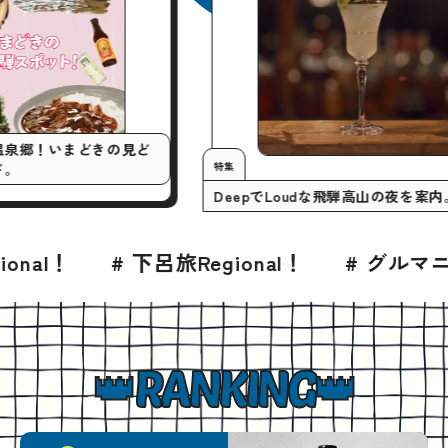
マニア！
奥飛騨温泉郷！いまどきの見ど
特集
トガイド。
DeepでLoudな飛騨高山の
ン
# 下呂旅Regional！
# グルマニア！
#
RANKING