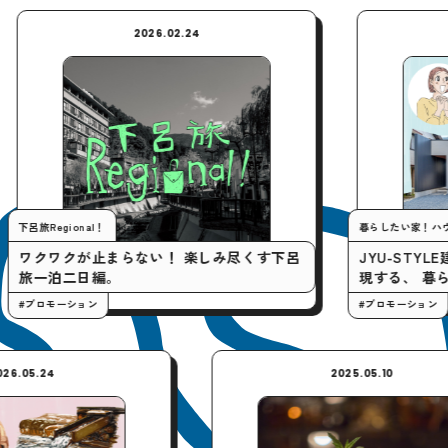
2026.02.24
2026.
ional！
暮らしたい家！ハウスツアー
クが止まらない！ 楽しみ尽くす下呂
JYU-STYLE建築設計
二日編。
現する、 暮らしやすい
ーション
#プロモーション
2026.05.24
2025.05.10