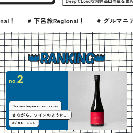
DeepでLoudな飛騨高山の
ン
# 下呂旅Regional！
# グルマニア！
#
RANKING
2
no.
The masterpiece item issues
さながら、ワインのように。
#プロモーション