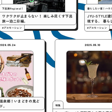
gional！
暮らしたい家！ハウスツアー
クが止まらない！ 楽しみ尽くす下呂
JYU-STYLE建築設計
泊二日編。
現する、 暮らしやす
ーション
#プロモーション
2026.05.24
2025.05.10
マニア！
奥飛騨温泉郷！いまどきの見ど
特集
トガイド。