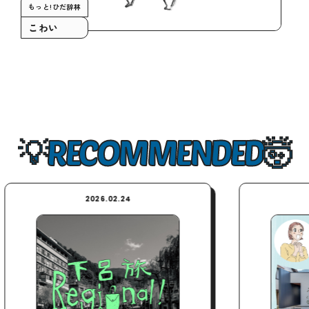
もっと!ひだ辞林
こわい
RECOMMENDED
2026.02.24
2026.