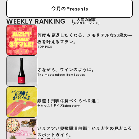
今月のPresents
WEEKLY RANKING
人気の記事
(#プロモーション)
何度も見返したくなる、メモリアルな20歳の一
枚を叶えるプラン。
TOP PICK
さながら、ワインのように。
The masterpiece item issues
厳選！飛騨牛食べくらべ６選！
ヤムヤム！サイズlaboratory
いまアツい奥飛騨温泉郷！いまどきの見どころ
スポットガイド。