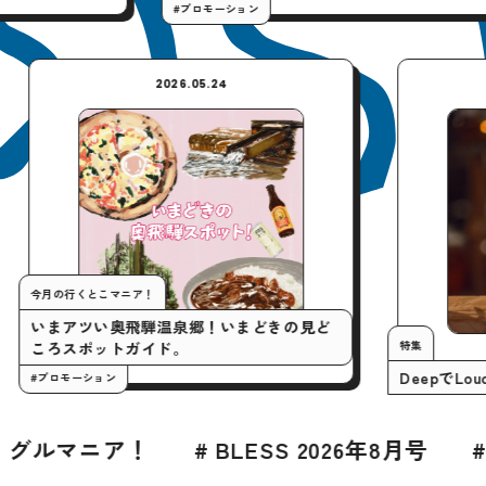
#プロモーション
#プ
2026.05.24
今月の行くとこマニア！
いまアツい奥飛騨温泉郷！いまどきの見ど
特
ころスポットガイド。
D
#プロモーション
# BLESS 2026年8月号
# グルメ
#