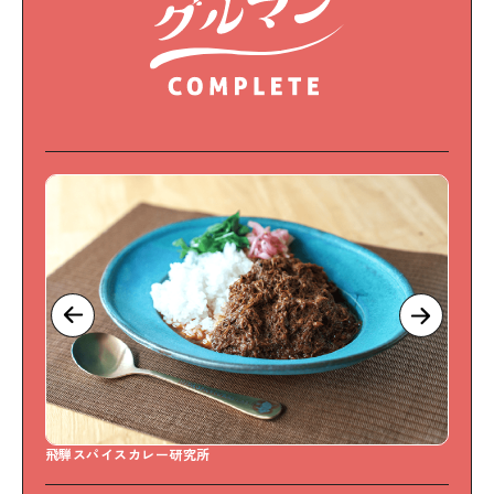
飛騨スパイスカレー研究所
S