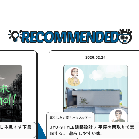
RECOMMENDED
2026.02.24
暮らしたい家！ハウスツアー
今月
下呂
JYU-STYLE建築設計 / 平屋の間取りで実
「
現する、 暮らしやすい家。
クテ