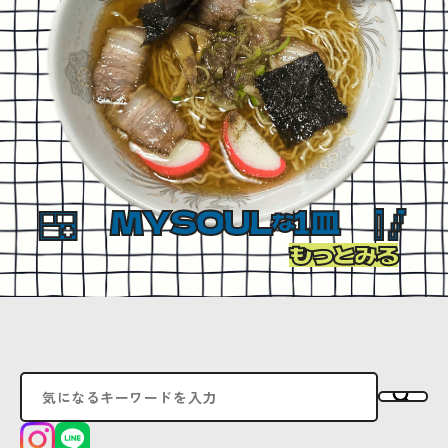
MYSOUL
1皿
な
もっとみる