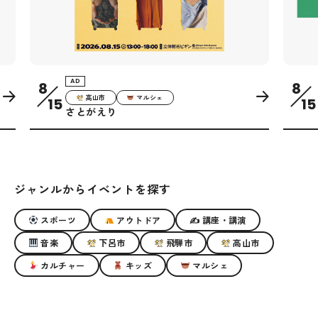
AD
8
9
音楽
下呂市
15
葵鐘会 presents 下呂音楽祭 2026
ジャンルからイベントを探す
スポーツ
アウトドア
✍ 講座・講演
音楽
下呂市
飛騨市
高山市
カルチャー
キッズ
マルシェ