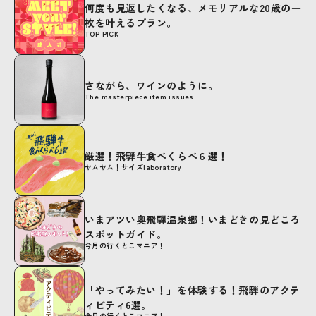
何度も見返したくなる、メモリアルな20歳の一
枚を叶えるプラン。
TOP PICK
さながら、ワインのように。
The masterpiece item issues
厳選！飛騨牛食べくらべ６選！
ヤムヤム！サイズlaboratory
いまアツい奥飛騨温泉郷！いまどきの見どころ
スポットガイド。
今月の行くとこマニア！
「やってみたい！」を体験する！飛騨のアクテ
ィビティ6選。
今月の行くとこマニア！