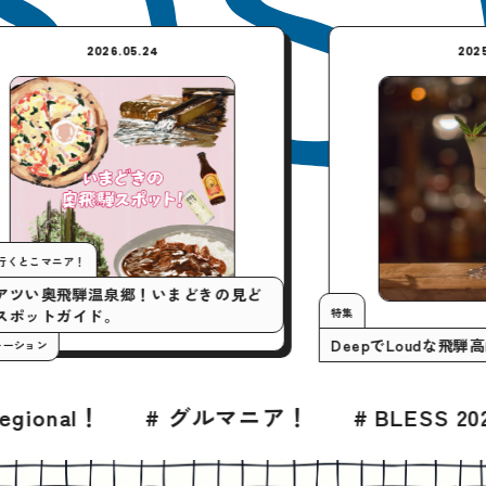
2026.05.24
今月の行くとこマニア！
いまアツい奥飛騨温泉郷！いまどきの見ど
特集
ころスポットガイド。
DeepでL
#プロモーション
 グルマニア！
# BLESS 2026年8月号
#