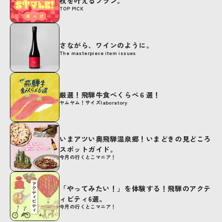
枚を叶えるプラン。
TOP PICK
さながら、ワインのように。
The masterpiece item issues
厳選！飛騨牛食べくらべ６選！
ヤムヤム！サイズlaboratory
いまアツい奥飛騨温泉郷！いまどきの見どころ
スポットガイド。
今月の行くとこマニア！
「やってみたい！」を体験する！飛騨のアクテ
ィビティ6選。
今月の行くとこマニア！