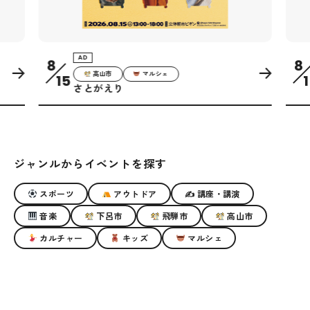
AD
8
8
高山市
マルシェ
15
1
さとがえり
ジャンルからイベントを探す
スポーツ
アウトドア
✍ 講座・講演
音楽
下呂市
飛騨市
高山市
カルチャー
キッズ
マルシェ