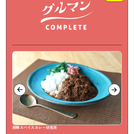
飛騨スパイスカレー研究所
S