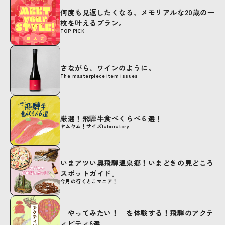
何度も見返したくなる、メモリアルな20歳の一
枚を叶えるプラン。
TOP PICK
さながら、ワインのように。
The masterpiece item issues
厳選！飛騨牛食べくらべ６選！
ヤムヤム！サイズlaboratory
いまアツい奥飛騨温泉郷！いまどきの見どころ
スポットガイド。
今月の行くとこマニア！
「やってみたい！」を体験する！飛騨のアクテ
ィビティ6選。