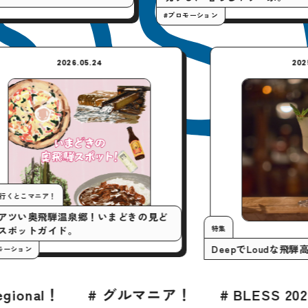
#プロモーション
2026.05.24
今月の行くとこマニア！
いまアツい奥飛騨温泉郷！いまどきの見ど
特集
ころスポットガイド。
DeepでL
#プロモーション
# グルマニア！
# BLESS 2026年8月号