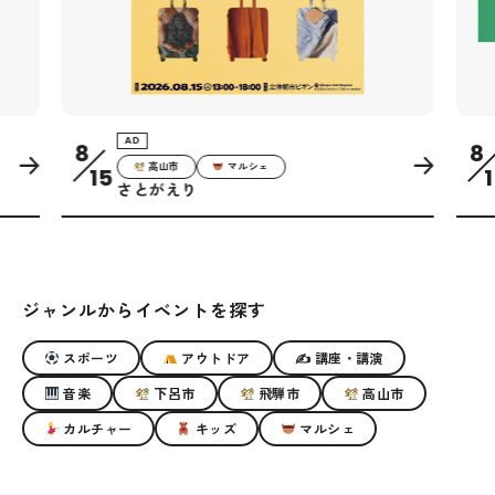
AD
8
8
高山市
マルシェ
15
1
さとがえり
ジャンルからイベントを探す
スポーツ
アウトドア
✍ 講座・講演
音楽
下呂市
飛騨市
高山市
カルチャー
キッズ
マルシェ