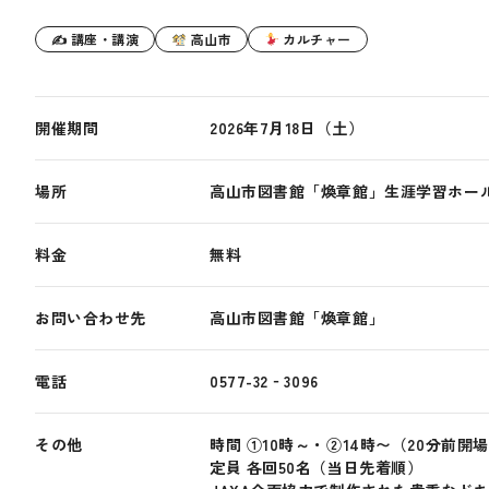
✍ 講座・講演
高山市
カルチャー
開催期間
2026年7月18日（土）
場所
高山市図書館「煥章館」生涯学習ホー
料金
無料
お問い合わせ先
高山市図書館「煥章館」
電話
0577-32‐3096
その他
時間 ①10時～・②14時〜（20分前開
定員 各回50名（当日先着順）