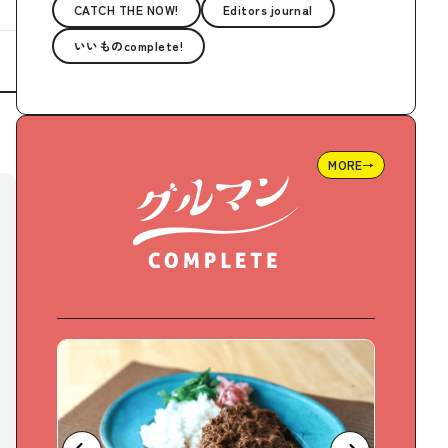
CATCH THE NOW!
Editors journal
いいものcomplete!
MORE→