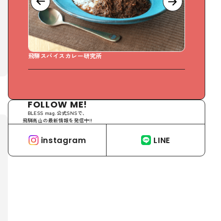
飛騨スパイスカレー研究所
Sweet Da
FOLLOW ME!
BLESS mag.公式SNSで、
飛騨高山の最新情報を発信中!!
instagram
LINE