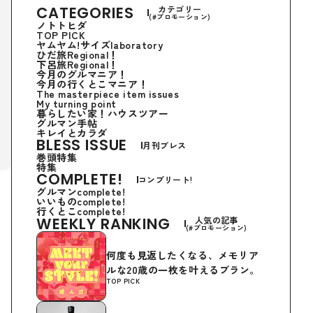
CATEGORIES
カテゴリー
(#プロモーション)
ノトトヒダ
TOP PICK
ヤムヤム!サイズlaboratory
ひだ旅Regional！
下呂旅Regional！
今月のグルマニア！
今月の行くとこマニア！
The masterpiece item issues
My turning point
暮らしたい家！ハウスツアー
グルマン手帖
キレイとカラダ
BLESS ISSUE
月刊ブレス
巻頭特集
特集
COMPLETE!
コンプリート!
グルマンcomplete!
いいものcomplete!
行くとこcomplete!
WEEKLY RANKING
人気の記事
(#プロモーション)
何度も見返したくなる、メモリア
ルな20歳の一枚を叶えるプラン。
TOP PICK