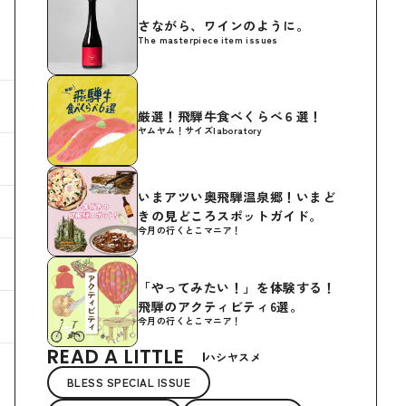
さながら、ワインのように。
The masterpiece item issues
厳選！飛騨牛食べくらべ６選！
ヤムヤム！サイズlaboratory
いまアツい奥飛騨温泉郷！いまど
きの見どころスポットガイド。
今月の行くとこマニア！
「やってみたい！」を体験する！
飛騨のアクティビティ6選。
今月の行くとこマニア！
READ A LITTLE
ハシヤスメ
BLESS SPECIAL ISSUE