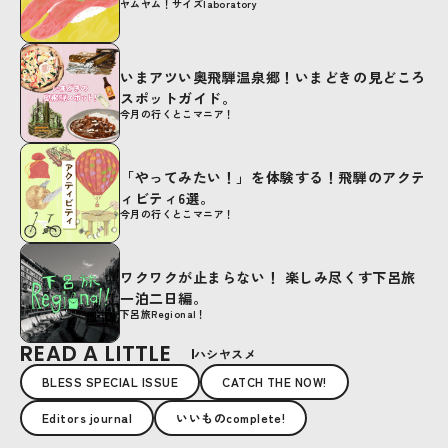
ヤムヤム！サイズlaboratory
いまアツい奥飛騨温泉郷！いまどきの見どころ
スポットガイド。
今月の行くとこマニア！
「やってみたい！」を体験する！飛騨のアクテ
ィビティ6選。
今月の行くとこマニア！
ワクワクが止まらない！ 楽しみ尽くす下呂旅
一泊二日編。
下呂旅Regional！
READ A LITTLE
ハシヤスメ
BLESS SPECIAL ISSUE
CATCH THE NOW!
Editors journal
いいものcomplete!