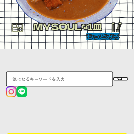
MYSOUL
1皿
な
もっとみる