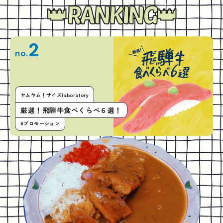
RANKING
2
no.
ヤムヤム！サイズlaboratory
厳選！飛騨牛食べくらべ６選！
#プロモーション