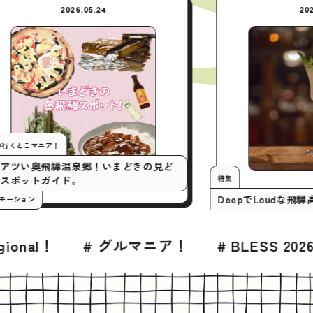
2026.05.24
今月の行くとこマニア！
いまアツい奥飛騨温泉郷！いまどきの見ど
特集
ころスポットガイド。
Deepで
#プロモーション
 グルマニア！
# BLESS 2026年7月号
#