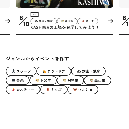
D
AD
8
✍ 講座・講演
高山市
キッズ
音楽
下呂
13
ASHIWAの工場を見学してみよう！
葵鐘会 presen
ジャンルからイベントを探す
スポーツ
アウトドア
✍ 講座・講演
音楽
下呂市
飛騨市
高山市
カルチャー
キッズ
マルシェ