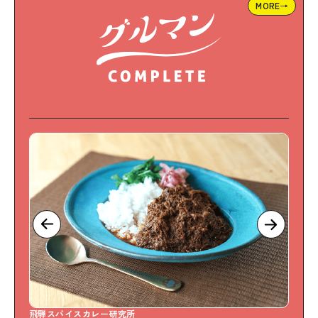
MORE→
飛騨スパイスカレー研究所
S