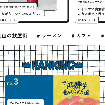
今月の行
The masterpiece item issues
いまア
さながら、ワインのように。
ころス
#プロモーション
#プロモー
# ラーメン
# カフェ
# パン・ベーカ
RANKING
3
no.
ヤムヤム！サイズlaboratory