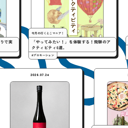
今月の行くとこマニア！
My turning poin
「やってみたい！」を体験する！飛騨のア
クティビティ6選。
中村 匠郎
下駄を履いても
#プロモーション
W
2026.07.24