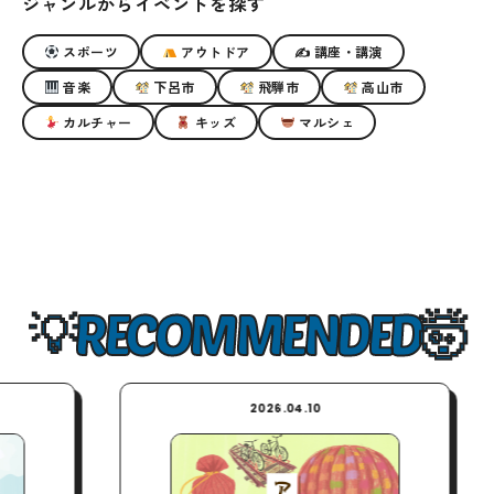
ジャンルからイベントを探す
スポーツ
アウトドア
✍ 講座・講演
音楽
下呂市
飛騨市
高山市
カルチャー
キッズ
マルシェ
RECOMMENDED
2026.04.10