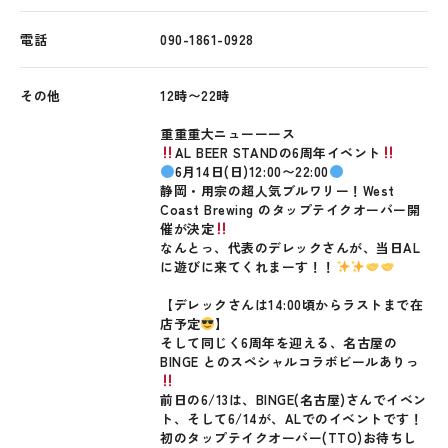
電話
090-1861-0928
その他
12時〜22時
重重重大ニューーース
AL BEER STANDの6周年イベント
6月14日(日)12:00〜22:00
静岡・用宗の超人気ブルワリー！West
Coast Brewing のタップテイクオーバー開
催が決定
なんとっ、代表のデレックさんが、当日AL
に遊びに来てくれまーす！！
【デレックさんは14:00頃からラストまで在
店予定
】
そして同じく6周年を迎える、名古屋の
BINGE とのスペシャルコラボビールありっ
前日の6/13は、BINGE(名古屋)さんでイベン
ト、そして6/14が、ALでのイベントです！
初のタップテイクオーバー(TTO)お待ちし