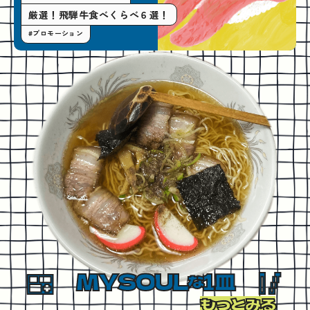
厳選！飛騨牛食べくらべ６選！
#プロモーション
MYSOUL
1皿
な
もっとみる