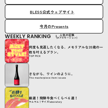
BLESS公式ウェブサイト
今月のPresents
WEEKLY RANKING
人気の記事
(#プロモーション)
何度も見返したくなる、メモリアルな20歳の一
枚を叶えるプラン。
TOP PICK
さながら、ワインのように。
The masterpiece item issues
厳選！飛騨牛食べくらべ６選！
ヤムヤム！サイズlaboratory