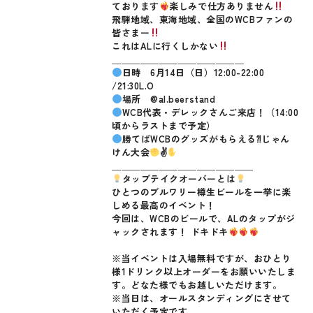
ております
楽しみで仕方ありません
飛騨地域、東海地域、全国のWCBファンの
皆さまー
これはALに行くしかない
＿＿＿＿＿＿＿＿＿＿＿＿＿＿
日時 6月14日（日）12:00-22:00
/21:30L.O
場所 @al.beerstand
WCB代表・デレックさんご来店！（14:00
頃からラストまで予定）
勝てばWCBのグッズがもらえる⁈じゃん
けん大会
✌
＿＿＿＿＿＿＿＿＿＿＿＿＿＿＿
タップテイクオーバーとは
ひとつのブルワリー樽生ビールを一挙に楽
しめる最高のイベント！
今回は、WCBのビールで、ALのタップがジ
ャックされます！ ドキドキ
※当イベントは入場無料ですが、おひとり
様1ドリンク以上オーダーをお願いいたしま
す。どなた様でもお越しいただけます。
※当日は、オールスタンディングにさせて
いただく予定です。