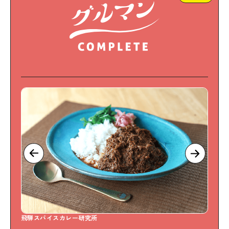
飛騨スパイスカレー研究所
S