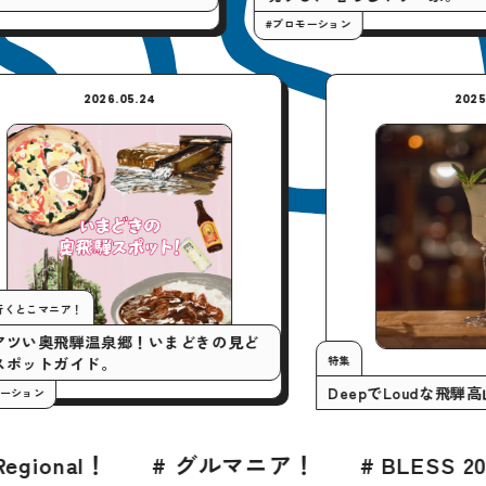
#プロモーション
2026.05.24
今月の行くとこマニア！
いまアツい奥飛騨温泉郷！いまどきの見ど
特集
ころスポットガイド。
DeepでL
#プロモーション
# グルマニア！
# BLESS 2026年8月号