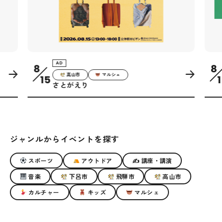
AD
8
8
高山市
マルシェ
15
1
さとがえり
ジャンルからイベントを探す
スポーツ
アウトドア
✍ 講座・講演
音楽
下呂市
飛騨市
高山市
カルチャー
キッズ
マルシェ