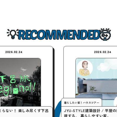
RECOMMENDED
4
2026.02.24
暮らしたい家！ハウスツアー
楽しみ尽くす下呂
JYU-STYLE建築設計 / 平屋の間取りで実
現する、 暮らしやすい家。