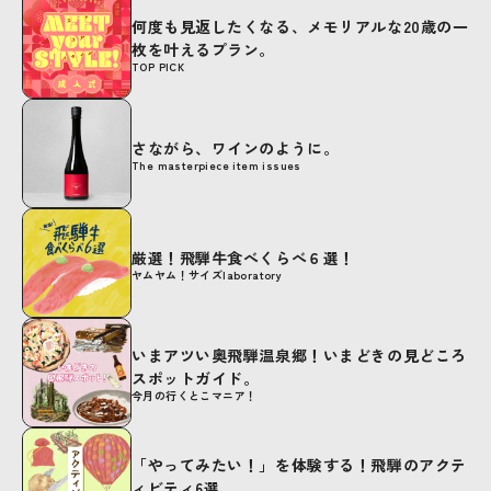
何度も見返したくなる、メモリアルな20歳の一
枚を叶えるプラン。
TOP PICK
さながら、ワインのように。
The masterpiece item issues
厳選！飛騨牛食べくらべ６選！
ヤムヤム！サイズlaboratory
いまアツい奥飛騨温泉郷！いまどきの見どころ
スポットガイド。
今月の行くとこマニア！
「やってみたい！」を体験する！飛騨のアクテ
ィビティ6選。