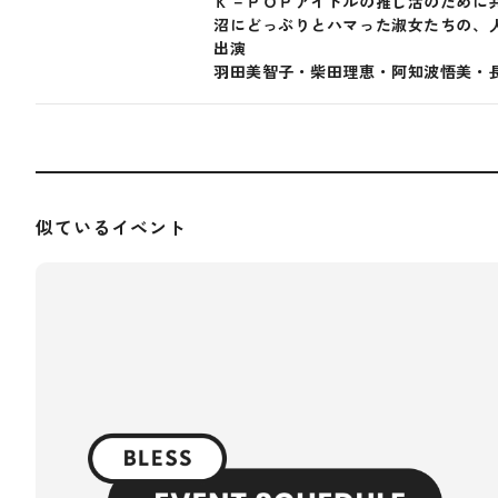
Ｋ－ＰＯＰアイドルの推し活のために
沼にどっぶりとハマった淑女たちの、
出演
羽田美智子・柴田理恵・阿知波悟美・
似ているイベント