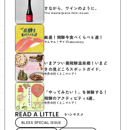
さながら、ワインのように。
The masterpiece item issues
厳選！飛騨牛食べくらべ６選！
ヤムヤム！サイズlaboratory
いまアツい奥飛騨温泉郷！いまど
きの見どころスポットガイド。
今月の行くとこマニア！
「やってみたい！」を体験する！
飛騨のアクティビティ6選。
今月の行くとこマニア！
READ A LITTLE
ハシヤスメ
BLESS SPECIAL ISSUE