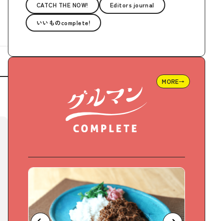
CATCH THE NOW!
Editors journal
いいものcomplete!
MORE→