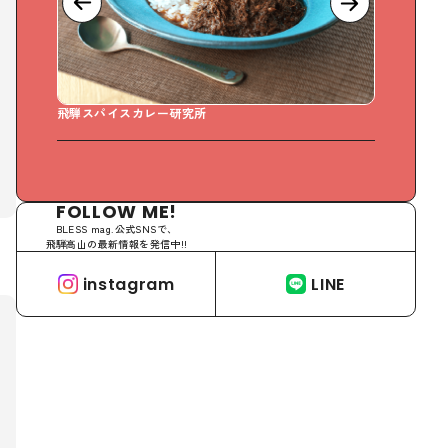
飛騨スパイスカレー研究所
Swee
FOLLOW ME!
BLESS mag.公式SNSで、
飛騨高山の最新情報を発信中!!
instagram
LINE