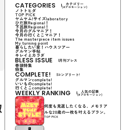
CATEGORIES
カテゴリー
(#プロモーション)
ノトトヒダ
TOP PICK
ヤムヤム!サイズlaboratory
ひだ旅Regional！
下呂旅Regional！
今月のグルマニア！
今月の行くとこマニア！
The masterpiece item issues
My turning point
暮らしたい家！ハウスツアー
グルマン手帖
キレイとカラダ
BLESS ISSUE
月刊ブレス
巻頭特集
特集
COMPLETE!
コンプリート!
グルマンcomplete!
いいものcomplete!
行くとこcomplete!
WEEKLY RANKING
人気の記事
(#プロモーション)
淑
何度も見返したくなる、メモリア
ルな20歳の一枚を叶えるプラン。
TOP PICK