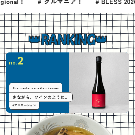
 グルマニア！
# BLESS 2026年8月号
#
RANKING
2
no.
The masterpiece item issues
さながら、ワインのように。
#プロモーション