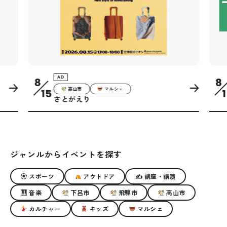
AD
AD
8
8
高山市
マルシェ
音楽
15
15
さとがえり
葵鐘会 pr
ジャンルからイベントを探す
スポーツ
アウトドア
✍ 講座・講演
音楽
下呂市
飛騨市
高山市
カルチャー
キッズ
マルシェ