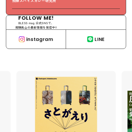
飛騨スパイスカレー研究所
S
FOLLOW ME!
BLESS mag.公式SNSで、
飛騨高山の最新情報を発信中!!
instagram
LINE