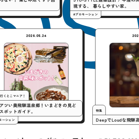
現する、 暮らしやすい家。
#プロモーション
2026.05.24
今月の行くとこマニア！
いまアツい奥飛騨温泉郷！いまどきの見ど
特集
ころスポットガイド。
DeepでL
#プロモーション