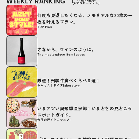
WEEKLY RANKING
(#プロモーション)
何度も見返したくなる、メモリアルな20歳の一
枚を叶えるプラン。
TOP PICK
さながら、ワインのように。
The masterpiece item issues
厳選！飛騨牛食べくらべ６選！
ヤムヤム！サイズlaboratory
いまアツい奥飛騨温泉郷！いまどきの見どころ
スポットガイド。
今月の行くとこマニア！