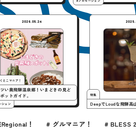
#プロモーション
2026.05.24
今月の行くとこマニア！
いまアツい奥飛騨温泉郷！いまどきの見ど
特集
ころスポットガイド。
DeepでLo
#プロモーション
# グルマニア！
# BLESS 2026年8月号