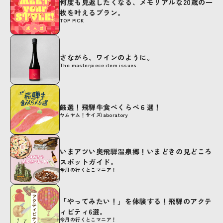
何度も見返したくなる、メモリアルな20歳の一
枚を叶えるプラン。
TOP PICK
さながら、ワインのように。
The masterpiece item issues
厳選！飛騨牛食べくらべ６選！
ヤムヤム！サイズlaboratory
いまアツい奥飛騨温泉郷！いまどきの見どころ
スポットガイド。
今月の行くとこマニア！
「やってみたい！」を体験する！飛騨のアクテ
ィビティ6選。
今月の行くとこマニア！