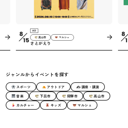
AD
8
8
高山市
マルシェ
15
1
さとがえり
ジャンルからイベントを探す
スポーツ
アウトドア
✍ 講座・講演
音楽
下呂市
飛騨市
高山市
カルチャー
キッズ
マルシェ