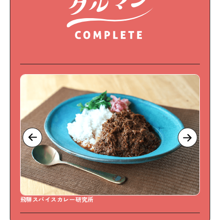
飛騨スパイスカレー研究所
S