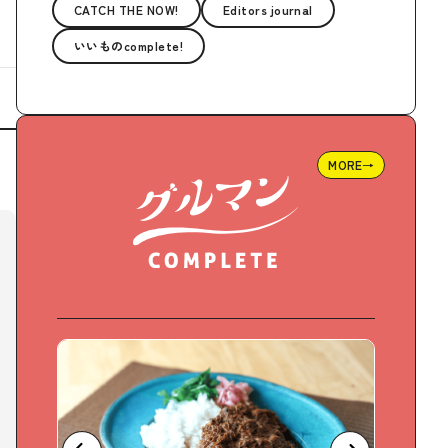
CATCH THE NOW!
Editors journal
いいものcomplete!
MORE→