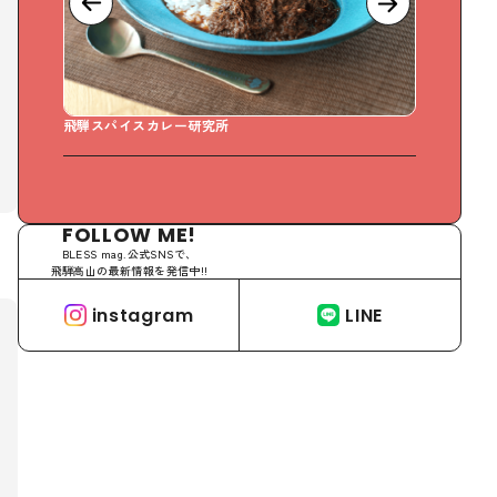
飛騨スパイスカレー研究所
Sweet Days
FOLLOW ME!
BLESS mag.公式SNSで、
飛騨高山の最新情報を発信中!!
instagram
LINE