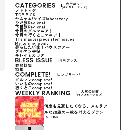
CATEGORIES
カテゴリー
(#プロモーション)
ノトトヒダ
TOP PICK
ヤムヤム!サイズlaboratory
ひだ旅Regional！
下呂旅Regional！
今月のグルマニア！
今月の行くとこマニア！
The masterpiece item issues
My turning point
暮らしたい家！ハウスツアー
グルマン手帖
キレイとカラダ
BLESS ISSUE
月刊ブレス
巻頭特集
特集
COMPLETE!
コンプリート!
グルマンcomplete!
いいものcomplete!
行くとこcomplete!
WEEKLY RANKING
人気の記事
(#プロモーション)
、
何度も見返したくなる、メモリア
ルな20歳の一枚を叶えるプラン。
TOP PICK