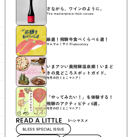
さながら、ワインのように。
The masterpiece item issues
厳選！飛騨牛食べくらべ６選！
ヤムヤム！サイズlaboratory
いまアツい奥飛騨温泉郷！いまど
きの見どころスポットガイド。
今月の行くとこマニア！
「やってみたい！」を体験する！
飛騨のアクティビティ6選。
今月の行くとこマニア！
READ A LITTLE
ハシヤスメ
BLESS SPECIAL ISSUE