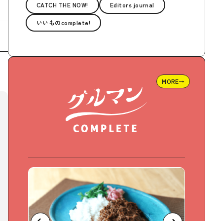
CATCH THE NOW!
Editors journal
いいものcomplete!
MORE→