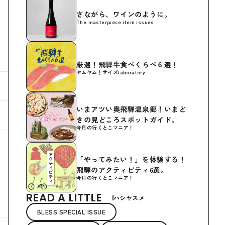
さながら、ワインのように。
The masterpiece item issues
厳選！飛騨牛食べくらべ６選！
ヤムヤム！サイズlaboratory
いまアツい奥飛騨温泉郷！いまど
きの見どころスポットガイド。
今月の行くとこマニア！
「やってみたい！」を体験する！
飛騨のアクティビティ6選。
今月の行くとこマニア！
READ A LITTLE
ハシヤスメ
BLESS SPECIAL ISSUE