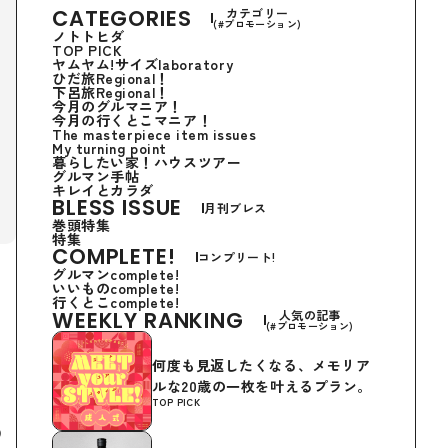
CATEGORIES
カテゴリー
(#プロモーション)
ノトトヒダ
TOP PICK
ヤムヤム!サイズlaboratory
ひだ旅Regional！
下呂旅Regional！
今月のグルマニア！
今月の行くとこマニア！
The masterpiece item issues
My turning point
暮らしたい家！ハウスツアー
グルマン手帖
キレイとカラダ
BLESS ISSUE
月刊ブレス
巻頭特集
特集
COMPLETE!
コンプリート!
グルマンcomplete!
いいものcomplete!
行くとこcomplete!
WEEKLY RANKING
人気の記事
(#プロモーション)
何度も見返したくなる、メモリア
ルな20歳の一枚を叶えるプラン。
TOP PICK
ら