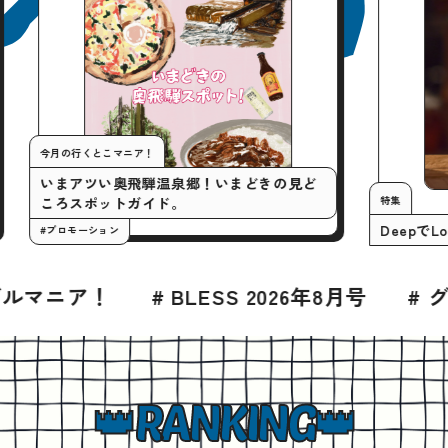
今月の行くとこマニア！
いまアツい奥飛騨温泉郷！いまどきの見
うに。
ころスポットガイド。
#プロモーション
8月号
# グルメ
# 高山
# 高山の飲屋
RANKING