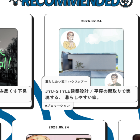
2026.02.24
2026.
たい家！ハウスツアー
今月の行くとこマニア！
-STYLE建築設計 / 平屋の間取りで実
「やってみたい！」を
る、 暮らしやすい家。
クティビティ6選。
ーション
#プロモーション
7.24
2026.05.24