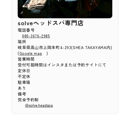
solveヘッドスパ専門店
電話番号
080-3676-2985
場所
岐阜県高山市上岡本町4-293(SHEA TAKAYAMA内)
(
)
Google map
営業時間
受付可能時間はインスタまたは予約サイトにて
定休日
不定休
駐車場
あり
備考
完全予約制
＠solve.headspa