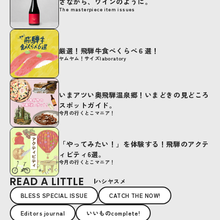
さながら、ワインのように。
The masterpiece item issues
厳選！飛騨牛食べくらべ６選！
ヤムヤム！サイズlaboratory
いまアツい奥飛騨温泉郷！いまどきの見どころ
スポットガイド。
今月の行くとこマニア！
「やってみたい！」を体験する！飛騨のアクテ
ィビティ6選。
今月の行くとこマニア！
READ A LITTLE
ハシヤスメ
BLESS SPECIAL ISSUE
CATCH THE NOW!
Editors journal
いいものcomplete!