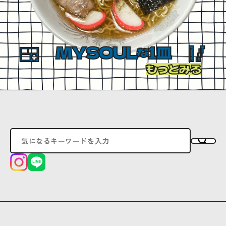
MYSOUL
1皿
な
もっとみる