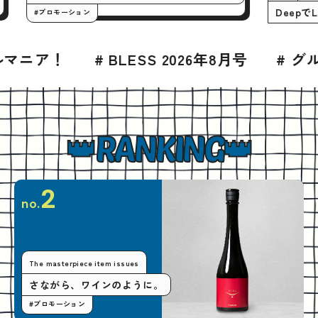
#プロモーション
SS 2026年8月号
# グルメ
# 高山
#
RANKING
2
no.
The masterpiece item issues
さながら、ワインのように。
#プロモーション