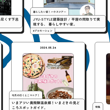
暮らしたい家！ハウスツアー
今月の行くとこマ
JYU-STYLE建築設計 / 平屋の間取りで実
「やってみた
現する、 暮らしやすい家。
クティビティ
#プロモーション
#プロモーション
2026.05.24
今月の行くとこマニア！
いまアツい奥飛騨温泉郷！いまどきの見ど
ころスポットガイド。