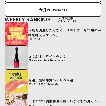
今月のPresents
WEEKLY RANKING
人気の記事
(#プロモーション)
何度も見返したくなる、メモリアルな20歳の一
枚を叶えるプラン。
TOP PICK
さながら、ワインのように。
The masterpiece item issues
厳選！飛騨牛食べくらべ６選！
ヤムヤム！サイズlaboratory
いまアツい奥飛騨温泉郷！いまどきの見どころ