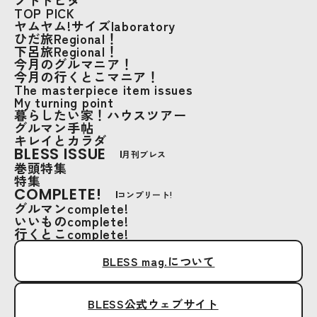
ノトトヒダ
TOP PICK
ヤムヤム!サイズlaboratory
ひだ旅Regional！
下呂旅Regional！
今月のグルマニア！
今月の行くとこマニア！
The masterpiece item issues
My turning point
暮らしたい家！ハウスツアー
グルマン手帖
キレイとカラダ
BLESS ISSUE
月刊ブレス
巻頭特集
特集
COMPLETE!
コンプリート!
グルマンcomplete!
いいものcomplete!
行くとこcomplete!
BLESS mag.について
BLESS公式ウェブサイト