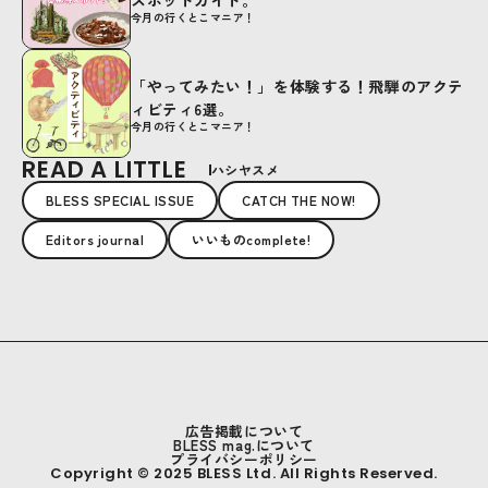
スポットガイド。
今月の行くとこマニア！
「やってみたい！」を体験する！飛騨のアクテ
ィビティ6選。
今月の行くとこマニア！
READ A LITTLE
ハシヤスメ
BLESS SPECIAL ISSUE
CATCH THE NOW!
Editors journal
いいものcomplete!
広告掲載について
BLESS mag.について
プライバシーポリシー
Copyright © 2025 BLESS Ltd. All Rights Reserved.