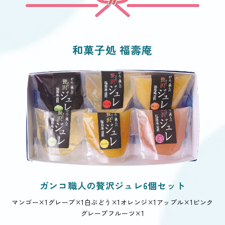
和菓子処 福壽庵
ガンコ職人の贅沢ジュレ6個セット
マンゴー×1
グレープ×1
白ぶどう×1
オレンジ×1
アップル×1
ピンク
グレープフルーツ×1