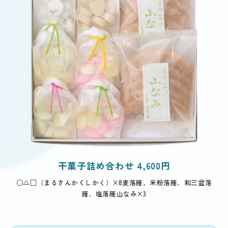
干菓子詰め合わせ 4,600円
○△□（まるさんかくしかく）×8
麦落雁、米粉落雁、和三盆落
雁、塩落雁
山なみ×3