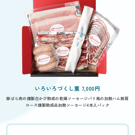
いろいろづくし薫 7,000円
豚ばら肉の燻製
白かび熟成の乾燥ソーセージ
パリ風の加熱ハム
豚肩
ロース燻製熟成品
加熱ソーセージ4本入パック