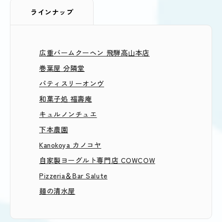
ラインナップ
広重バームクーヘン 飛騨高山本店
巻葉屋 分隣堂
パティスリーオンヴ
和菓子処 福壽庵
キュルノンチュエ
下本農園
Kanokoya カノコヤ
自家製ヨーグルト専門店 COWCOW
Pizzeria＆Bar Salute
麺の清水屋