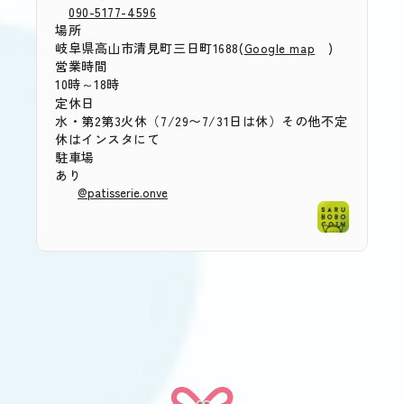
090-5177-4596
場所
岐阜県高山市清見町三日町1688(
)
Google map
営業時間
10時～18時
定休日
水・第2第3火休
（7/29〜7/31日は休）その他不定
休はインスタにて
駐車場
あり
@patisserie.onve