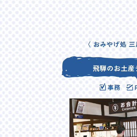
〈 おみやげ処 三
飛騨のお土産