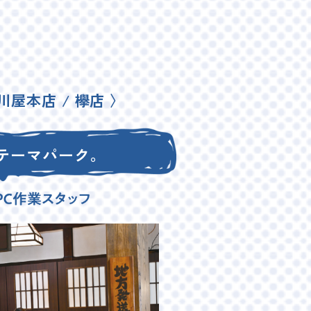
川屋本店 / 欅店 〉
テーマパーク。