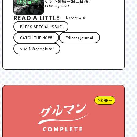
くす下呂旅一泊二日編。
下呂旅Regional！
READ A LITTLE
ハシヤスメ
BLESS SPECIAL ISSUE
CATCH THE NOW!
Editors journal
いいものcomplete!
MORE→