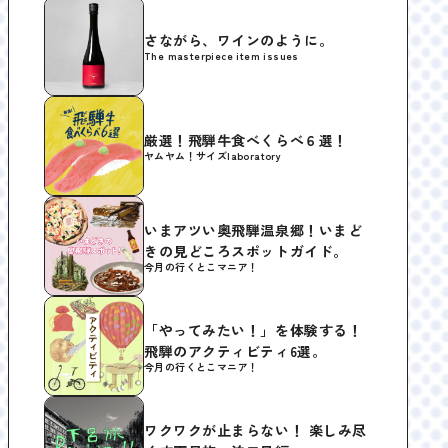
さながら、ワインのように。
The masterpiece item issues
厳選！飛騨牛食べくらべ６選！
ヤムヤム！サイズlaboratory
いまアツい奥飛騨温泉郷！いまど
きの見どころスポットガイド。
今月の行くとこマニア！
「やってみたい！」を体験する！
飛騨のアクティビティ6選。
今月の行くとこマニア！
ワクワクが止まらない！ 楽しみ尽