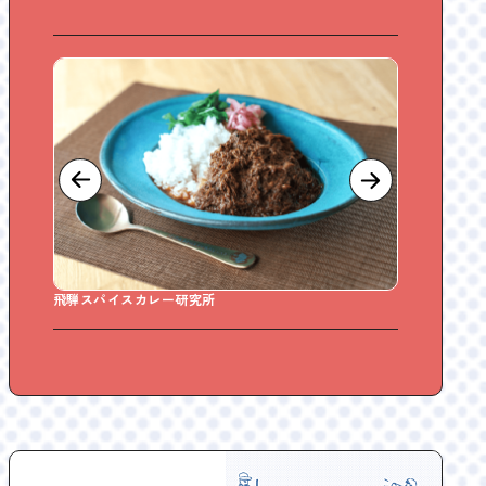
Sweet Days どら焼き専門店
和菓子と