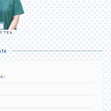
フ Tさん
ATA
み）