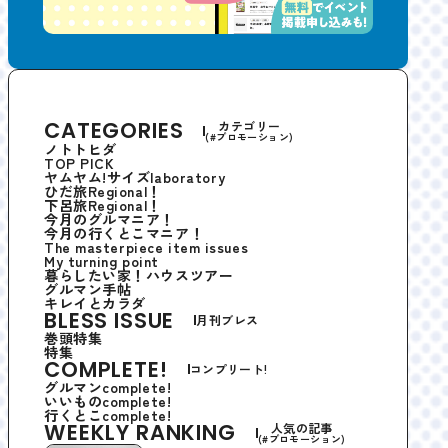
CATEGORIES
カテゴリー
(#プロモーション)
ノトトヒダ
TOP PICK
ヤムヤム!サイズlaboratory
ひだ旅Regional！
下呂旅Regional！
今月のグルマニア！
今月の行くとこマニア！
The masterpiece item issues
My turning point
暮らしたい家！ハウスツアー
グルマン手帖
キレイとカラダ
BLESS ISSUE
月刊ブレス
巻頭特集
特集
COMPLETE!
コンプリート!
グルマンcomplete!
いいものcomplete!
行くとこcomplete!
WEEKLY RANKING
人気の記事
(#プロモーション)