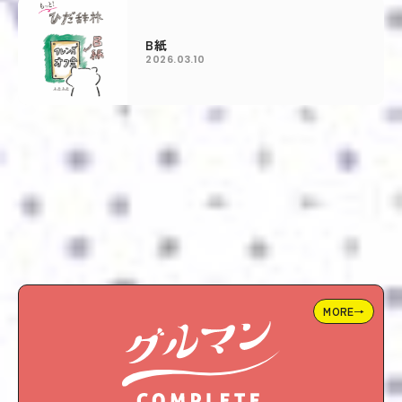
B紙
2026.03.10
MORE→