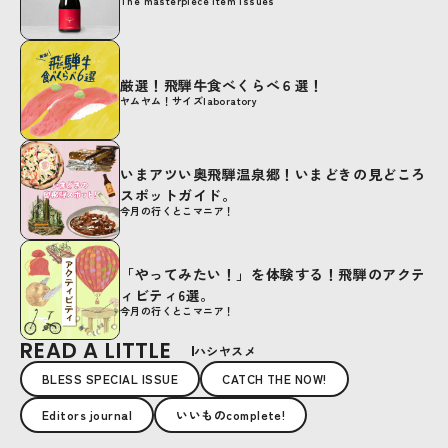
The masterpiece item issues
厳選！飛騨牛食べくらべ６選！
ヤムヤム！サイズlaboratory
いまアツい奥飛騨温泉郷！いまどきの見どころ
スポットガイド。
今月の行くとこマニア！
「やってみたい！」を体験する！飛騨のアクテ
ィビティ6選。
今月の行くとこマニア！
READ A LITTLE
ハシヤスメ
BLESS SPECIAL ISSUE
CATCH THE NOW!
Editors journal
いいものcomplete!