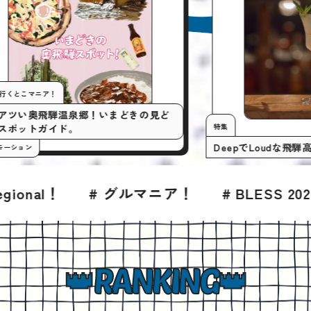
今月の行くとこマニア！
いまアツい奥飛騨温泉郷！いまどきの見ど
特集
ころスポットガイド。
Deep
#プロモーション
マニア！
# BLESS 2026年8月号
# グル
RANKING