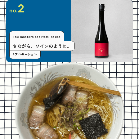
2
no.
The masterpiece item issues
さながら、ワインのように。
#プロモーション