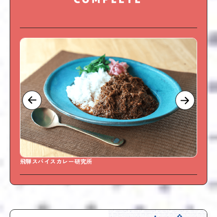
飛騨スパイスカレー研究所
Swe