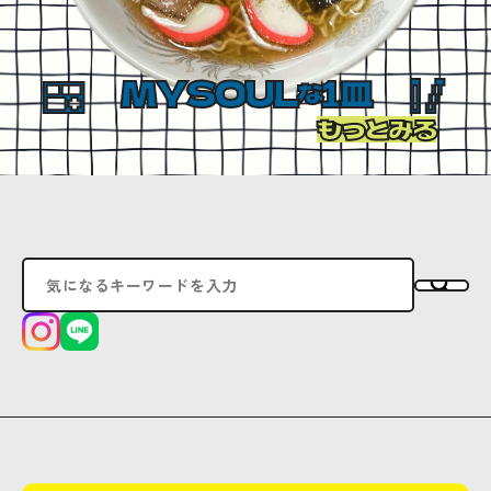
MYSOUL
1皿
な
もっとみる