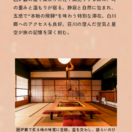
の重みと温もりが宿る。静寂と自然に包まれ、
五感で“本物の飛騨”を味わう特別な滞在。白川
郷へのアクセスも良好。荘川の澄んだ空気と星
空が旅の記憶を深く刻む。
囲炉裏で炙る地の味覚に舌鼓。盃を交わし、語らいのひ