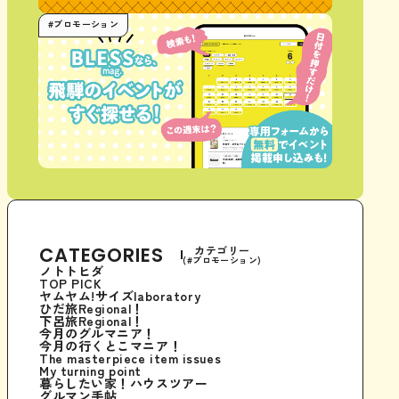
#プロモーション
CATEGORIES
カテゴリー
(#プロモーション)
ノトトヒダ
TOP PICK
ヤムヤム!サイズlaboratory
ひだ旅Regional！
下呂旅Regional！
今月のグルマニア！
今月の行くとこマニア！
The masterpiece item issues
My turning point
暮らしたい家！ハウスツアー
グルマン手帖