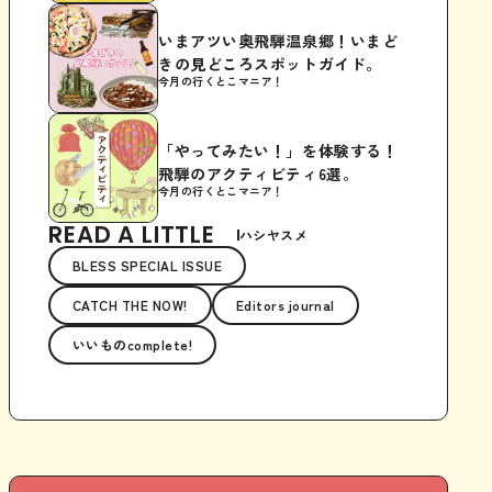
いまアツい奥飛騨温泉郷！いまど
きの見どころスポットガイド。
今月の行くとこマニア！
「やってみたい！」を体験する！
飛騨のアクティビティ6選。
今月の行くとこマニア！
READ A LITTLE
ハシヤスメ
BLESS SPECIAL ISSUE
CATCH THE NOW!
Editors journal
いいものcomplete!