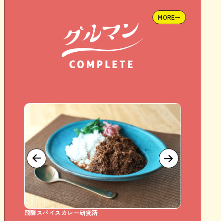
MORE→
Sweet Days どら焼き専門店
和菓