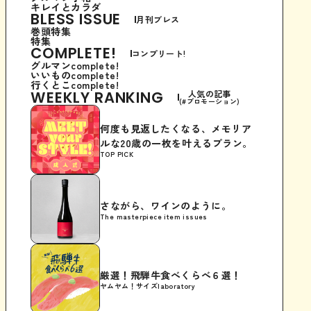
キレイとカラダ
BLESS ISSUE
月刊ブレス
巻頭特集
特集
COMPLETE!
コンプリート!
グルマンcomplete!
いいものcomplete!
行くとこcomplete!
WEEKLY RANKING
人気の記事
(#プロモーション)
何度も見返したくなる、メモリア
ルな20歳の一枚を叶えるプラン。
TOP PICK
さながら、ワインのように。
The masterpiece item issues
厳選！飛騨牛食べくらべ６選！
ヤムヤム！サイズlaboratory