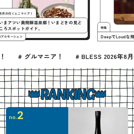
今月の行くとこマニア！
いまアツい奥飛騨温泉郷！いまどきの見ど
特集
ころスポットガイド。
De
#プロモーション
ア！
# BLESS 2026年8月号
# グルメ
RANKING
2
no.