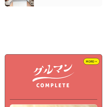
MORE→