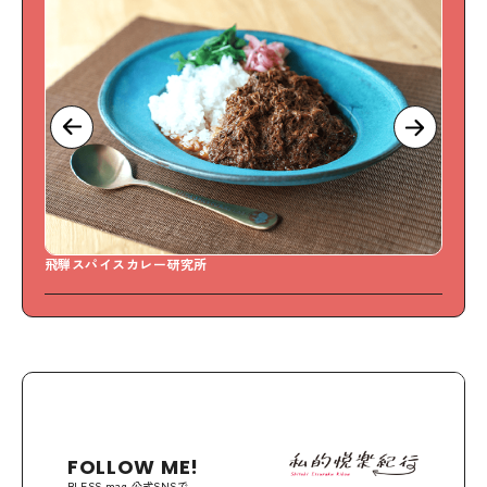
飛騨スパイスカレー研究所
S
FOLLOW ME!
BLESS mag.公式SNSで、