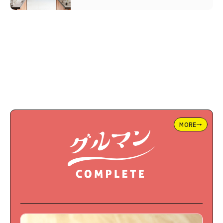
MORE→