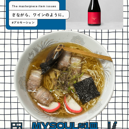
The masterpiece item issues
さながら、ワインのように。
#プロモーション
MYSOUL
1皿
な