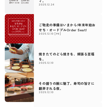
ィ。
2025.12.24
ご馳走の準備はいまから!年末年始お
せち・オードブルOrder Seat!
2025.12.10
[PR]
焼きたてのどら焼きを、頬張る至福
を。
2025.12.10
その握りの腕に魅了。寿司の旨さに
翻弄される夜。
2025.12.10