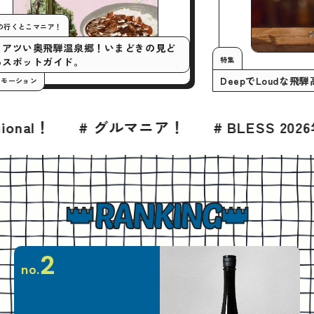
今月の行くとこマニア！
いまアツい奥飛騨温泉郷！いまどきの見ど
特集
ころスポットガイド。
Deepで
#プロモーション
グルマニア！
# BLESS 2026年8月号
# 
RANKING
2
no.