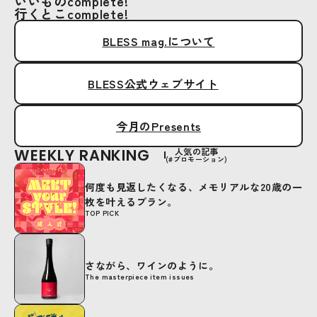
いいものcomplete!
行くとこcomplete!
BLESS mag.について
BLESS公式ウェブサイト
今月のPresents
WEEKLY RANKING
人気の記事
(#プロモーション)
何度も見返したくなる、メモリアルな20歳の一
枚を叶えるプラン。
TOP PICK
さながら、ワインのように。
The masterpiece item issues