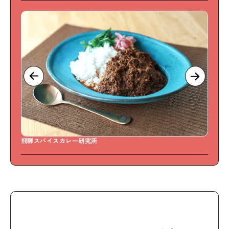
飛騨スパイスカレー研究所
Sw