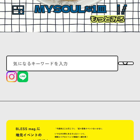
MYSOUL
1皿
な
もっとみる