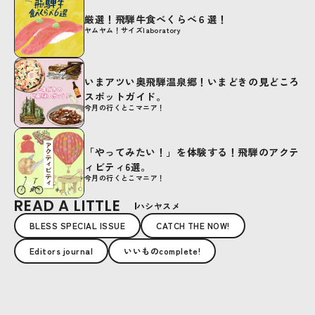
厳選！飛騨牛食べくらべ６選！
ヤムヤム！サイズlaboratory
いまアツい奥飛騨温泉郷！いまどきの見どころ
スポットガイド。
今月の行くとこマニア！
「やってみたい！」を体験する！飛騨のアクテ
ィビティ6選。
今月の行くとこマニア！
READ A LITTLE
ハシヤスメ
BLESS SPECIAL ISSUE
CATCH THE NOW!
Editors journal
いいものcomplete!