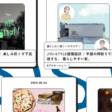
暮らしたい家！ハウスツアー
今月
下呂
JYU-STYLE建築設計 / 平屋の間取りで実
「や
現する、 暮らしやすい家。
クテ
#プロモーション
#プロ
2026.05.24