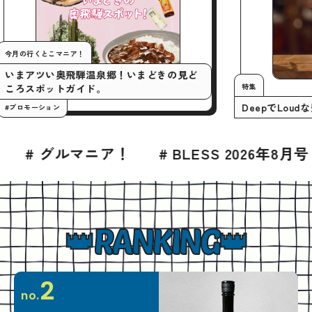
今月の行くとこマニア！
いまアツい奥飛騨温泉郷！いまどきの見ど
特
ころスポットガイド。
D
#プロモーション
# BLESS 2026年8月号
# グルメ
# 
RANKING
2
no.