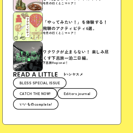
今月の行くとこマニア！
「やってみたい！」を体験する！
飛騨のアクティビティ6選。
今月の行くとこマニア！
ワクワクが止まらない！ 楽しみ尽
くす下呂旅一泊二日編。
下呂旅Regional！
READ A LITTLE
ハシヤスメ
BLESS SPECIAL ISSUE
CATCH THE NOW!
Editors journal
いいものcomplete!