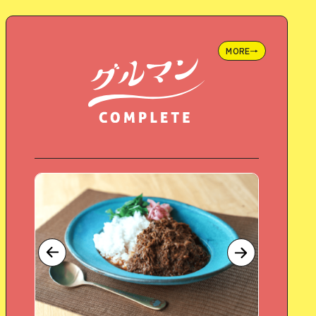
MORE→
ホイールプレス
トルのインク。幅広い色展開でラ
自然の色を集めた色鉛筆
ンクも多数。
コレクタ