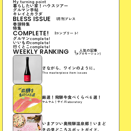
My turning point
暮らしたい家！ハウスツアー
グルマン手帖
キレイとカラダ
BLESS ISSUE
月刊ブレス
巻頭特集
特集
COMPLETE!
コンプリート!
グルマンcomplete!
いいものcomplete!
行くとこcomplete!
WEEKLY RANKING
人気の記事
(#プロモーション)
さながら、ワインのように。
The masterpiece item issues
厳選！飛騨牛食べくらべ６選！
ヤムヤム！サイズlaboratory
いまアツい奥飛騨温泉郷！いまど
きの見どころスポットガイド。