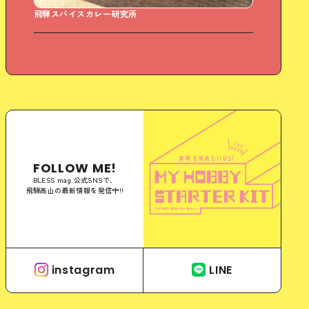
飛騨スパイスカレー研究所
Sweet
FOLLOW ME!
BLESS mag.公式SNSで、
飛騨高山の最新情報を発信中!!
instagram
LINE