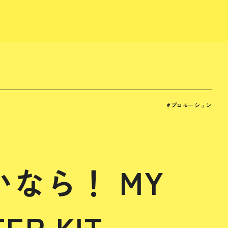
#プロモーション
なら！ MY
ER KIT